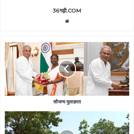
36गढ़ी.COM
Website
सौजन्य मुलाक़ात