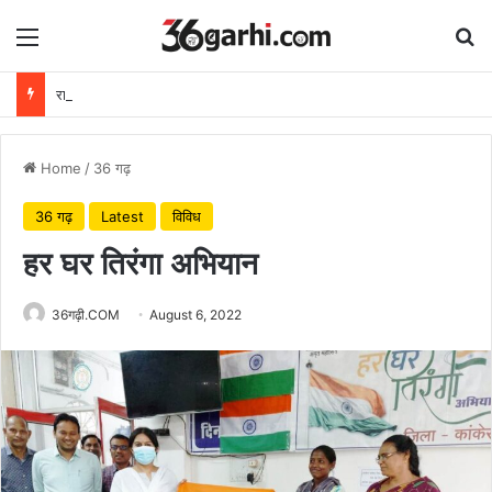
Menu
Se
राष्ट्रीय हथकरघा दिवस पर वित्त मंत्री ओपी चौधरी ने बुनकरों को दी शुभकामनाएं
Home
/
36 गढ़
36 गढ़
Latest
विविध
हर घर तिरंगा अभियान
36गढ़ी.COM
August 6, 2022