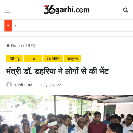
Menu
Se
मुख्यमंत्री विष्णुदेव साय ने अपनी माँ के नाम पर लगाया पीपल का पौधा, वन महोत्सव-2026 का हुआ शुभारंभ
Home
/
36 गढ़
36 गढ़
Latest
देश विदेस
राष्ट्रीय
मंत्री डॉ. डहरिया ने लोगों से की भेंट
36गढ़ी.COM
July 5, 2022