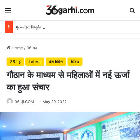
Menu
Se
मुख्यमंत्री विष्णुदेव साय ने अपनी माँ के नाम पर लगाया पीपल का पौधा, वन महोत्सव-2026 का हुआ शुभारंभ
Home
/
36 गढ़
36 गढ़
Latest
देश विदेस
विविध
गौठान के माध्यम से महिलाओं में नई ऊर्जा
का हुआ संचार
36गढ़ी.COM
May 29, 2022