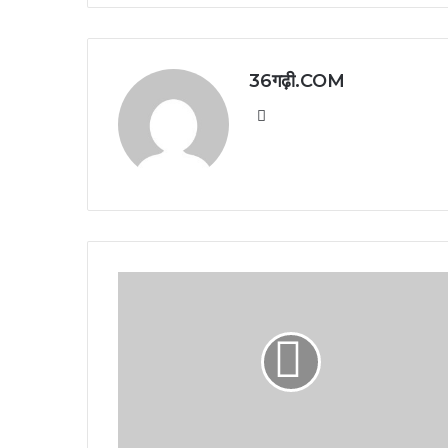
36गढ़ी.COM
Website