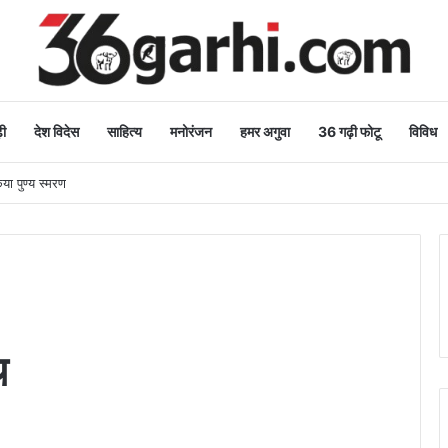
ी
देश विदेस
साहित्य
मनोरंजन
हमर अगुवा
36 गढ़ी फोटू
विविध
िया पुण्य स्मरण
थ