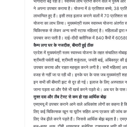
भागीदारी बढ़ रही है। स्वास्थ्य लाभ प्राप्त करने वाले में पुरूष
ने अपना उपचार कराया है। योजना में 8 प्रतिशत बच्चे, 38 प्रति
लाभान्वित हुए हैं। इसी तरह इलाज कराने वालों में 70 प्रतिशत
योजना का लाभ लिया। मुख्यमंत्री स्लम स्वास्थ्य योजना अंतर्गत
चिकित्सक से लेकर अन्य सभी स्टाफ महिलाएं है। महिलाओं द्वा
उपचार करा पाती है। दाई-दीदी क्लीनिक में 840 कैंपों में 60589
कैम्प लगा घर के नजदीक, बीमारी हुई ठीक
प्रदेश में मुख्यमंत्री स्लम स्वास्थ्य योजना के तहत संचालित मोबा
श्रीमती पार्वती बाई, श्रीमती शकुंतला, जयंती बाई, अंबिकापुर की इं
उपचार कराया और राहत महसूस करने लगी है। सभी महिलाएं अपने 
वजह से नहीं जा पा रही थी। इनके घर के पास जब मुख्यमंत्री शहरी
इन सभी की बीमारी झट से दूर हो गई। इलाज के लिए अस्पताल न ज
जाना पड़ता था और पैसे भी खर्च करने पड़ते थे। अब घर के पास ही
मुफ्त दवा और लैब टेस्ट से कम हो रहा आर्थिक बोझ
एमएमयू में उपचार कराने आने वाले अधिकांश लोगों का कहना है कि 
लिए कई चिकित्सक खून या यूरीन सहित अन्य प्रकार की जांच कर
लिए जेब ढ़ीले करने पड़ते हैं। जिससे आर्थिक बोझ बढ़ता है। एमएमयू
मल-मूत्र, थूक, टीबी, थायराइड, मलेरिया, टाइफाइड आदि की जांच 