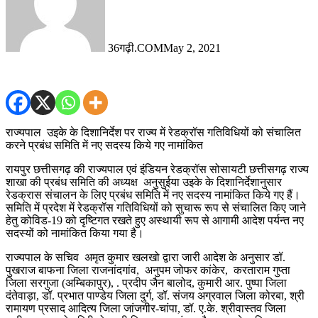
36गढ़ी.COM
May 2, 2021
राज्यपाल उइके के दिशानिर्देश पर राज्य में रेडक्रॉस गतिविधियों को संचालित
करने प्रबंध समिति में नए सदस्य किये गए नामांकित
रायपुर छत्तीसगढ़ की राज्यपाल एवं इंडियन रेडक्रॉस सोसायटी छत्तीसगढ़ राज्य
शाखा की प्रबंध समिति की अध्यक्ष अनुसुईया उइके के दिशानिर्देशानुसार
रेडक्रास संचालन के लिए प्रबंध समिति में नए सदस्य नामांकित किये गए हैं।
समिति में प्रदेश में रेडक्रॉस गतिविधियों को सुचारू रूप से संचालित किए जाने
हेतु कोविड-19 को दृष्टिगत रखते हुए अस्थायी रूप से आगामी आदेश पर्यन्त नए
सदस्यों को नामांकित किया गया है।
राज्यपाल के सचिव अमृत कुमार खलखो द्वारा जारी आदेश के अनुसार डॉ.
पुखराज बाफना जिला राजनांदगांव, अनुपम जोफर कांकेर, करताराम गुप्ता
जिला सरगुजा (अम्बिकापुर), . प्रदीप जैन बालोद, कुमारी आर. पुष्पा जिला
दंतेवाड़ा, डॉ. प्रभात पाण्डेय जिला दुर्ग, डॉ. संजय अग्रवाल जिला कोरबा, श्री
रामायण प्रसाद आदित्य जिला जांजगीर-चांपा, डॉ. ए.के. श्रीवास्तव जिला