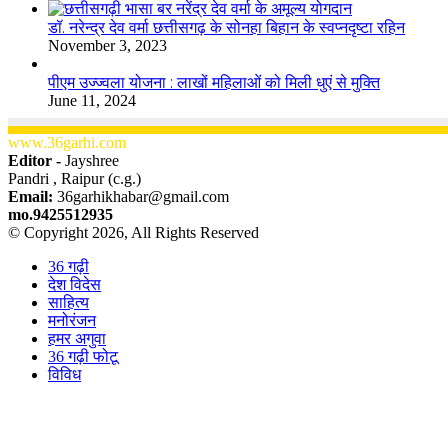
डॉ. नरेन्द्र देव वर्मा छत्तीसगढ़ के सोनहा बिहान के स्वप्नदृष्टा रहिन
November 3, 2023
पीएम उज्ज्वला योजना : लाखों महिलाओं को मिली धुएं से मुक्ति
June 11, 2024
www.36garhi.com
Editor -
Jayshree
Pandri , Raipur (c.g.)
Email:
36garhikhabar@gmail.com
mo.9425512935
© Copyright 2026, All Rights Reserved
36 गढ़ी
देश विदेस
साहित्य
मनोरंजन
हमर अगुवा
36 गढ़ी फोटू
विविध
Facebook
X
WhatsApp
Telegram
Back
to
top