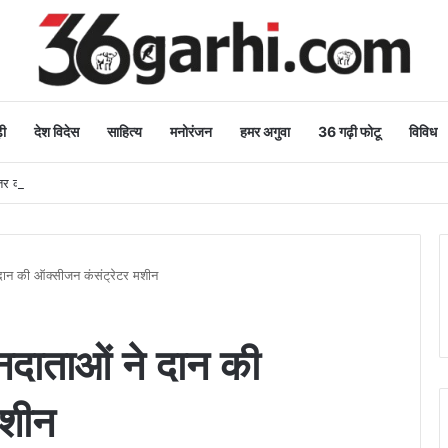
ी
देश विदेस
साहित्य
मनोरंजन
हमर अगुवा
36 गढ़ी फोटू
विविध
 कार्य: मुख्यमंत्री
 दान की ऑक्सीजन कंसंट्रेटर मशीन
नदाताओं ने दान की
मशीन