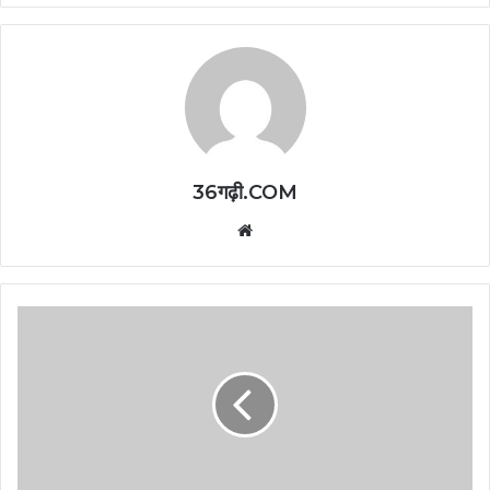
36गढ़ी.COM
Website